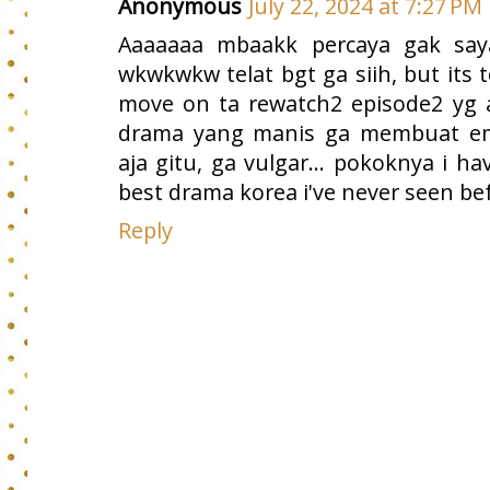
Anonymous
July 22, 2024 at 7:27 PM
Aaaaaaa mbaakk percaya gak say
wkwkwkw telat bgt ga siih, but its t
move on ta rewatch2 episode2 yg
drama yang manis ga membuat emo
aja gitu, ga vulgar... pokoknya i h
best drama korea i've never seen be
Reply