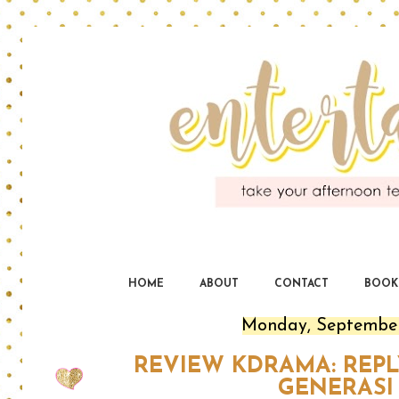
En
yo
HOME
ABOUT
CONTACT
BOOK
Monday, September
REVIEW KDRAMA: REPLY
GENERASI