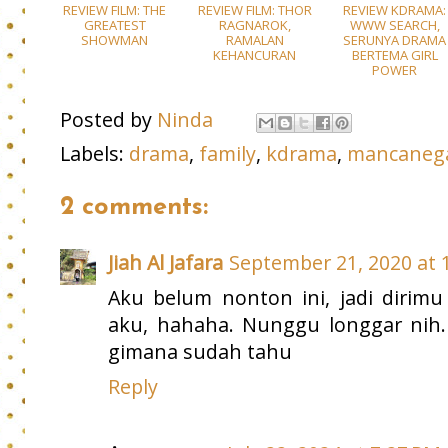
REVIEW FILM: THE
REVIEW FILM: THOR
REVIEW KDRAMA:
GREATEST
RAGNAROK,
WWW SEARCH,
SHOWMAN
RAMALAN
SERUNYA DRAMA
KEHANCURAN
BERTEMA GIRL
POWER
Posted by
Ninda
Labels:
drama
,
family
,
kdrama
,
mancaneg
2 comments:
Jiah Al Jafara
September 21, 2020 at 
Aku belum nonton ini, jadi dirim
aku, hahaha. Nunggu longgar nih. 
gimana sudah tahu
Reply