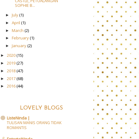
CASTLE, PETUALANGAN
SOPHIE B...
July
(1)
►
April
(1)
►
March
(2)
►
February
(1)
►
January
(2)
►
2020
(15)
►
2019
(27)
►
2018
(47)
►
2017
(68)
►
2016
(44)
►
LOVELY BLOGS
ListeNinda |
TULISAN MANIS ORANG TIDAK
ROMANTIS