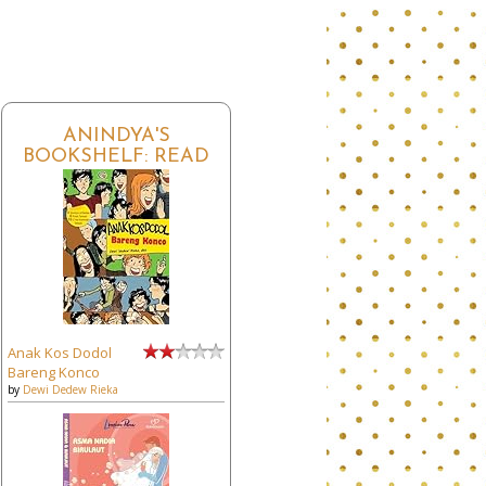
ANINDYA'S
BOOKSHELF: READ
Anak Kos Dodol
Bareng Konco
by
Dewi Dedew Rieka