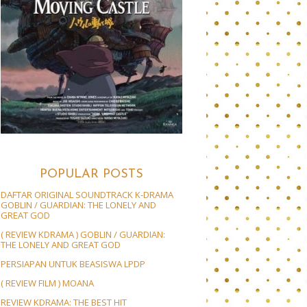
POPULAR POSTS
DAFTAR ORIGINAL SOUNDTRACK K-DRAMA
GOBLIN / GUARDIAN: THE LONELY AND
GREAT GOD
( REVIEW KDRAMA ) GOBLIN / GUARDIAN:
THE LONELY AND GREAT GOD
PERSIAPAN UNTUK BEASISWA LPDP
( REVIEW FILM ) MOANA
REVIEW KDRAMA: THE BEST HIT