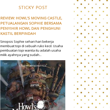
STICKY POST
REVIEW: HOWL'S MOVING CASTLE,
PETUALANGAN SOPHIE BERSAMA
PENYIHIR HOWL DAN PENGHUNI
KASTIL BERPINDAH
Sinopsis Sophie sehari-hari bekerja
membuat topi di sebuah ruko kecil. Usaha
pembuatan topi wanita itu adalah usaha
milik ayahnya yang sudah...