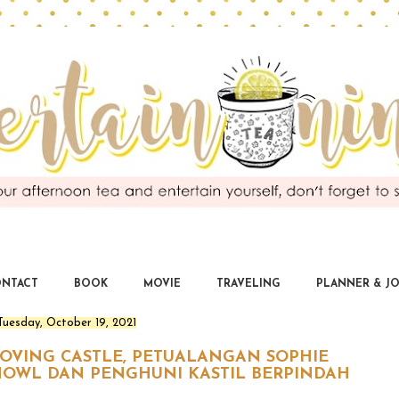
EntertaiNinda
you deserve for being entertained
NTACT
BOOK
MOVIE
TRAVELING
PLANNER & J
Tuesday, October 19, 2021
MOVING CASTLE, PETUALANGAN SOPHIE
HOWL DAN PENGHUNI KASTIL BERPINDAH