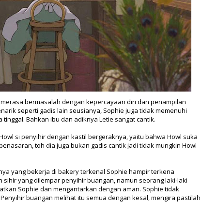
a merasa bermasalah dengan kepercayaan diri dan penampilan
enarik seperti gadis lain seusianya, Sophie juga tidak memenuhi
tinggal. Bahkan ibu dan adiknya Letie sangat cantik.
owl si penyihir dengan kastil bergeraknya, yaitu bahwa Howl suka
enasaran, toh dia juga bukan gadis cantik jadi tidak mungkin Howl
ya yang bekerja di bakery terkenal Sophie hampir terkena
 sihir yang dilempar penyihir buangan, namun seorang laki-laki
matkan Sophie dan mengantarkan dengan aman. Sophie tidak
 Penyihir buangan melihat itu semua dengan kesal, mengira pastilah