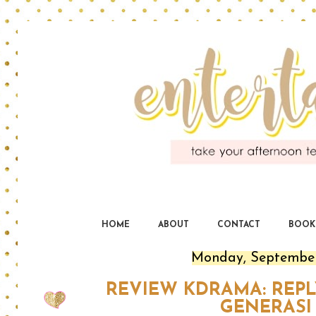
En
yo
HOME
ABOUT
CONTACT
BOOK
Monday, September
REVIEW KDRAMA: REPLY
GENERASI