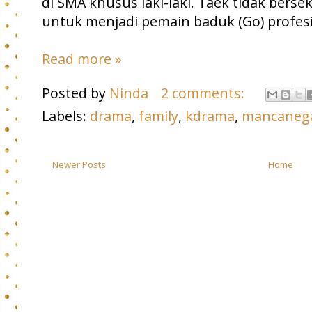
di SMA khusus laki-laki. Taek tidak ber
untuk menjadi pemain baduk (Go) profesi
Read more »
Posted by
Ninda
2 comments:
Labels:
drama
,
family
,
kdrama
,
mancaneg
Newer Posts
Home