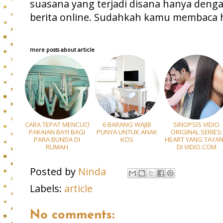
suasana yang terjadi disana hanya deng
berita online. Sudahkah kamu membaca ha
more posts about
article
CARA TEPAT MENCUCI
6 BARANG WAJIB
SINOPSIS VIDIO
PAKAIAN BAYI BAGI
PUNYA UNTUK ANAK
ORIGINAL SERIES:
PARA BUNDA DI
KOS
HEART YANG TAYA
RUMAH
DI VIDIO.COM
Posted by
Ninda
Labels:
article
No comments: