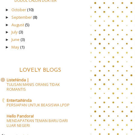
DODOL CALON DOKTER
October
(10)
►
September
(8)
►
August
(5)
►
July
(3)
►
June
(3)
►
May
(1)
►
LOVELY BLOGS
ListeNinda |
TULISAN MANIS ORANG TIDAK
ROMANTIS
EntertaiNinda
PERSIAPAN UNTUK BEASISWA LPDP
Hello Pandora!
MENDAPATKAN TEMAN BARU DARI
LUAR NEGERI