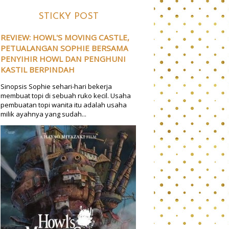
STICKY POST
REVIEW: HOWL'S MOVING CASTLE,
PETUALANGAN SOPHIE BERSAMA
PENYIHIR HOWL DAN PENGHUNI
KASTIL BERPINDAH
Sinopsis Sophie sehari-hari bekerja
membuat topi di sebuah ruko kecil. Usaha
pembuatan topi wanita itu adalah usaha
milik ayahnya yang sudah...