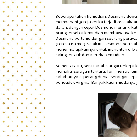
Beberapa tahun kemudian, Desmond dewasa 
membenahi gereja ketika terjadi kecelakaa
darah, dengan cepat Desmond menarik ika
orang tersebut kemudian membawanya ke ru
Desmond bertemu dengan seorang perawat 
(Teresa Palmer). Sejak itu Desmond berusa
menerima ajakannya untuk menonton di bi
saling tertarik dan mereka kemudian .
Sementara itu, seisi rumah sangat terkejut
memakai seragam tentara. Tom menjadi emo
sahabatnya di perang dunia. Serangan Je
penduduk Virginia. Banyak kaum mudanya y