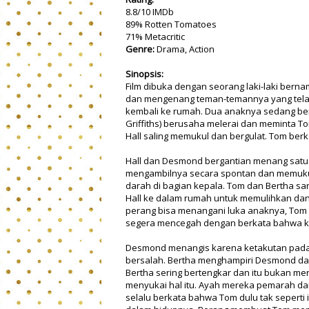
8.8/10 IMDb
89% Rotten Tomatoes
71% Metacritic
Genre:
Drama, Action
Sinopsis:
Film dibuka dengan seorang laki-laki ber
dan mengenang teman-temannya yang telah 
kembali ke rumah. Dua anaknya sedang berg
Griffiths) berusaha melerai dan meminta
Hall saling memukul dan bergulat. Tom berk
Hall dan Desmond bergantian menang satu 
mengambilnya secara spontan dan memukulka
darah di bagian kepala. Tom dan Bertha s
Hall ke dalam rumah untuk memulihkan dan
perang bisa menangani luka anaknya, To
segera mencegah dengan berkata bahwa ke
Desmond menangis karena ketakutan pada a
bersalah. Bertha menghampiri Desmond dan
Bertha sering bertengkar dan itu bukan me
menyukai hal itu. Ayah mereka pemarah da
selalu berkata bahwa Tom dulu tak seperti 