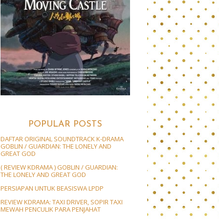
POPULAR POSTS
DAFTAR ORIGINAL SOUNDTRACK K-DRAMA
GOBLIN / GUARDIAN: THE LONELY AND
GREAT GOD
( REVIEW KDRAMA ) GOBLIN / GUARDIAN:
THE LONELY AND GREAT GOD
PERSIAPAN UNTUK BEASISWA LPDP
REVIEW KDRAMA: TAXI DRIVER, SOPIR TAXI
MEWAH PENCULIK PARA PENJAHAT