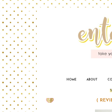
HOME
ABOUT
CO
T
( REV