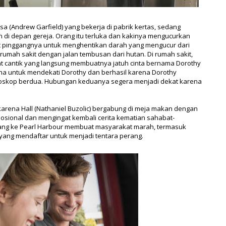
(Andrew Garfield) yang bekerja di pabrik kertas, sedang
n di depan gereja. Orang itu terluka dan kakinya mengucurkan
t pinggangnya untuk menghentikan darah yang mengucur dari
mah sakit dengan jalan tembusan dari hutan. Di rumah sakit,
cantik yang langsung membuatnya jatuh cinta bernama Dorothy
ha untuk mendekati Dorothy dan berhasil karena Dorothy
oskop berdua. Hubungan keduanya segera menjadi dekat karena
 karena Hall (Nathaniel Buzolic) bergabung di meja makan dengan
sional dan mengingat kembali cerita kematian sahabat-
pang ke Pearl Harbour membuat masyarakat marah, termasuk
ang mendaftar untuk menjadi tentara perang.