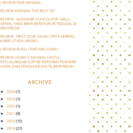
( REVIEW FILM ) MOANA
REVIEW KDRAMA: THE BEST HIT
REVIEW : ALRAWABI SCHOOL FOR GIRLS,
SERIAL YANG BIKIN BERSYUKUR TINGGAL DI
INDONESIA
REVIEW : FIRST LOVE, KISAH CINTA SEIRING
KARIR UTADA HIKARU
( REVIEW BUKU ) TENTANG KAMU
REVIEW: HOWL'S MOVING CASTLE,
PETUALANGAN SOPHIE BERSAMA PENYIHIR
HOWL DAN PENGHUNI KASTIL BERPINDAH
ARCHIVE
2024
(1)
►
2023
(1)
►
2022
(1)
►
2021
(9)
►
2020
(15)
►
2019
(27)
►