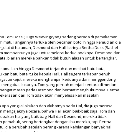
nama Tom Doss (Hugo Weaving) yang sedang berada di pemakaman
mati. Tangannya terluka oleh pecahan botol hingga kemudian dia
ulat di halaman, Desmond dan Hall. Istrinya Bertha Doss (Rachel
 Tom membantunya juga untuk melerai kedua anaknya. Desmond dan
ata, biarlah mereka bahkan tidak butuh alasan untuk bertengkar.
sama lain hingga Desmond terjatuh dan melihat batu bata,
n batu bata itu ke kepala Hall. Hall segera terkapar penuh
angat terkejut, mereka menghampiri keduanya dan menggendong
 mengobati lukanya. Tom yang pernah menjadi tentara di medan
m sangat marah pada Desmond dan berniat menghukumnya. Bertha
kerasan dari Tom tidak akan menyelesaikan masalah.
pa yang ia lakukan dan akibatnya pada Hal, dia juga merasa
 mengajaknya bicara, bahwa Hall akan baik-baik saja. Tom dan
rupakan hal yang baik bagi Hall dan Desmond, mereka tidak
n pemabuk, sering bertengkar dengan ibu mereka, tapi Bertha
itu, dia berubah setelah perang karena kehilangan banyak hal