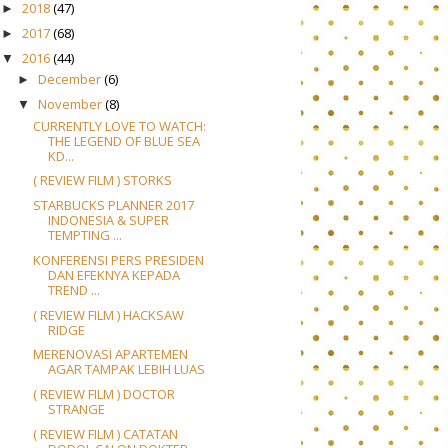
2018
(47)
►
2017
(68)
►
2016
(44)
▼
December
(6)
►
November
(8)
▼
CURRENTLY LOVE TO WATCH:
THE LEGEND OF BLUE SEA
KD...
( REVIEW FILM ) STORKS
STARBUCKS PLANNER 2017
INDONESIA & SUPER
TEMPTING ...
KONFERENSI PERS PRESIDEN
DAN EFEKNYA KEPADA
TREND ...
( REVIEW FILM ) HACKSAW
RIDGE
MERENOVASI APARTEMEN
AGAR TAMPAK LEBIH LUAS
( REVIEW FILM ) DOCTOR
STRANGE
( REVIEW FILM ) CATATAN