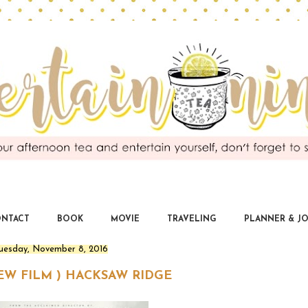
EntertaiNinda
you deserve for being entertained
NTACT
BOOK
MOVIE
TRAVELING
PLANNER & J
uesday, November 8, 2016
IEW FILM ) HACKSAW RIDGE