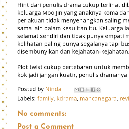
Hint dari penulis drama cukup terlihat 
keluarga Moo Jin yang anaknya koma d
perlakuan tidak menyenangkan saling m
sama lain dalam kesulitan itu. Keluarga l
selamat sendiri dan tidak punya empati
kelihatan paling punya segalanya tapi bu
disembunyikan dan kejahatan-kejahatan
Plot twist cukup bertebaran untuk membu
kok jadi jangan kuatir, penulis dramany
Posted by
Ninda
Labels:
family
,
kdrama
,
mancanegara
,
rev
No comments:
Post a Comment