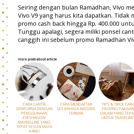
Seiring dengan bulan Ramadhan, Vivo 
Vivo V9 yang harus kita dapatkan. Tidak
promo cash back hingga Rp. 400.000 untuk
Tunggu apalagi, segera miliki ponsel cant
canggih ini sebelum promo Ramadhan Viv
more posts about
article
CARA CANTIK
CARA MENDAFTAR
TIPS & TRICK CAR
SEMPURNA DENGAN
LES BAHASA INGGRIS
PACKING PAKAIA
PENGGUNAAN
TERBAIK
DALAM YANG TEPA
EYESHADOW
UNTUK TRAVELIN
MAYBELLINE YANG
TEPAT SESUAI MATA
KAMU