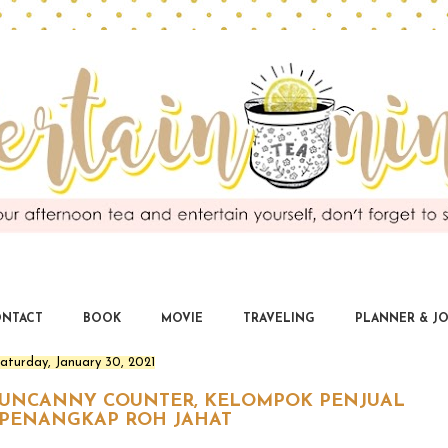
EntertaiNinda
you deserve for being entertained
NTACT
BOOK
MOVIE
TRAVELING
PLANNER & J
aturday, January 30, 2021
 UNCANNY COUNTER, KELOMPOK PENJUAL
 PENANGKAP ROH JAHAT