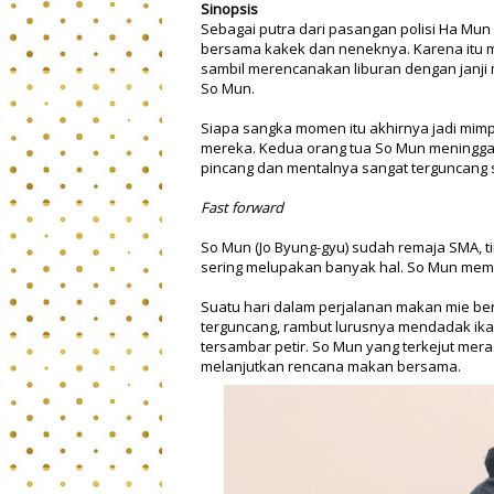
Sinopsis
Sebagai putra dari pasangan polisi Ha Mun 
bersama kakek dan neneknya. Karena itu 
sambil merencanakan liburan dengan janj
So Mun.
Siapa sangka momen itu akhirnya jadi mimp
mereka. Kedua orang tua So Mun meninggal
pincang dan mentalnya sangat terguncang 
Fast forward
So Mun (Jo Byung-gyu) sudah remaja SMA, 
sering melupakan banyak hal. So Mun memili
Suatu hari dalam perjalanan makan mie be
terguncang, rambut lurusnya mendadak ikal
tersambar petir. So Mun yang terkejut mer
melanjutkan rencana makan bersama.