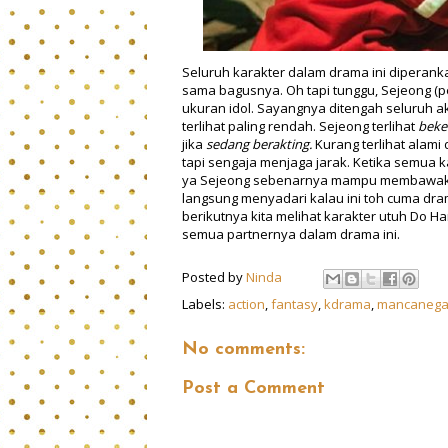
Seluruh karakter dalam drama ini diperank
sama bagusnya. Oh tapi tunggu, Sejeong (
ukuran idol. Sayangnya ditengah seluruh ak
terlihat paling rendah. Sejeong terlihat
beke
jika
sedang berakting.
Kurang terlihat alami
tapi sengaja menjaga jarak. Ketika semua 
ya Sejeong sebenarnya mampu membawakan k
langsung menyadari kalau ini toh cuma dra
berikutnya kita melihat karakter utuh Do 
semua partnernya dalam drama ini.
Posted by
Ninda
Labels:
action
,
fantasy
,
kdrama
,
mancanega
No comments:
Post a Comment