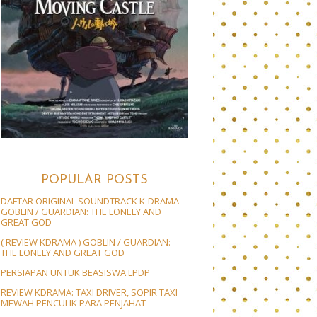
POPULAR POSTS
DAFTAR ORIGINAL SOUNDTRACK K-DRAMA
GOBLIN / GUARDIAN: THE LONELY AND
GREAT GOD
( REVIEW KDRAMA ) GOBLIN / GUARDIAN:
THE LONELY AND GREAT GOD
PERSIAPAN UNTUK BEASISWA LPDP
REVIEW KDRAMA: TAXI DRIVER, SOPIR TAXI
MEWAH PENCULIK PARA PENJAHAT