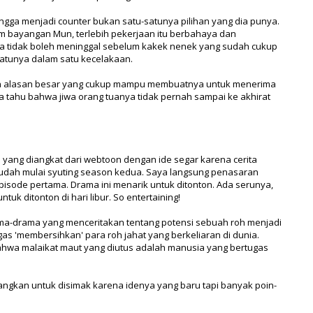
gga menjadi counter bukan satu-satunya pilihan yang dia punya.
lam bayangan Mun, terlebih pekerjaan itu berbahaya dan
 tidak boleh meninggal sebelum kakek nenek yang sudah cukup
atunya dalam satu kecelakaan.
 alasan besar yang cukup mampu membuatnya untuk menerima
ia tahu bahwa jiwa orang tuanya tidak pernah sampai ke akhirat
yang diangkat dari webtoon dengan ide segar karena cerita
udah mulai syuting season kedua. Saya langsung penasaran
isode pertama. Drama ini menarik untuk ditonton. Ada serunya,
uk ditonton di hari libur. So entertaining!
ma-drama yang menceritakan tentang potensi sebuah roh menjadi
gas 'membersihkan' para roh jahat yang berkeliaran di dunia.
ahwa malaikat maut yang diutus adalah manusia yang bertugas
angkan untuk disimak karena idenya yang baru tapi banyak poin-