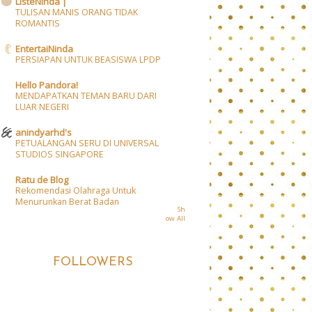
ListeNinda |
TULISAN MANIS ORANG TIDAK
ROMANTIS
EntertaiNinda
PERSIAPAN UNTUK BEASISWA LPDP
Hello Pandora!
MENDAPATKAN TEMAN BARU DARI
LUAR NEGERI
anindyarhd's
PETUALANGAN SERU DI UNIVERSAL
STUDIOS SINGAPORE
Ratu de Blog
Rekomendasi Olahraga Untuk
Menurunkan Berat Badan
Sh
ow All
FOLLOWERS