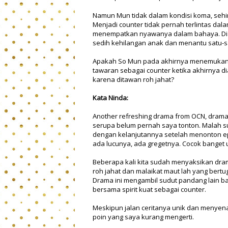
Namun Mun tidak dalam kondisi koma, sehin
Menjadi counter tidak pernah terlintas da
menempatkan nyawanya dalam bahaya. Dia
sedih kehilangan anak dan menantu satu-s
Apakah So Mun pada akhirnya menemukan
tawaran sebagai counter ketika akhirnya d
karena ditawan roh jahat?
Kata Ninda:
Another refreshing drama from OCN, drama 
serupa belum pernah saya tonton. Malah s
dengan kelanjutannya setelah menonton ep
ada lucunya, ada gregetnya. Cocok banget unt
Beberapa kali kita sudah menyaksikan dra
roh jahat dan malaikat maut lah yang bertu
Drama ini mengambil sudut pandang lain b
bersama spirit kuat sebagai counter.
Meskipun jalan ceritanya unik dan menyen
poin yang saya kurang mengerti.