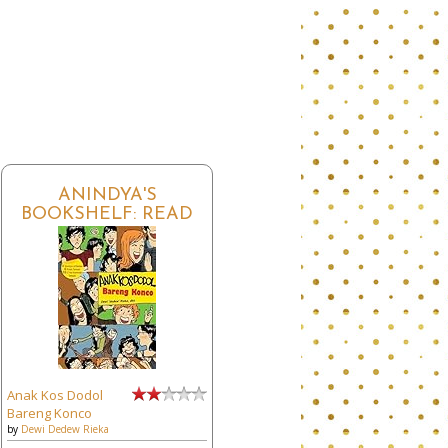
ANINDYA'S
BOOKSHELF: READ
Anak Kos Dodol
Bareng Konco
by
Dewi Dedew Rieka