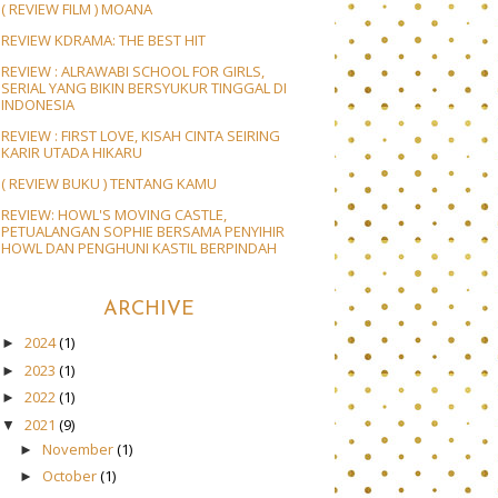
( REVIEW FILM ) MOANA
REVIEW KDRAMA: THE BEST HIT
REVIEW : ALRAWABI SCHOOL FOR GIRLS,
SERIAL YANG BIKIN BERSYUKUR TINGGAL DI
INDONESIA
REVIEW : FIRST LOVE, KISAH CINTA SEIRING
KARIR UTADA HIKARU
( REVIEW BUKU ) TENTANG KAMU
REVIEW: HOWL'S MOVING CASTLE,
PETUALANGAN SOPHIE BERSAMA PENYIHIR
HOWL DAN PENGHUNI KASTIL BERPINDAH
ARCHIVE
2024
(1)
►
2023
(1)
►
2022
(1)
►
2021
(9)
▼
November
(1)
►
October
(1)
►