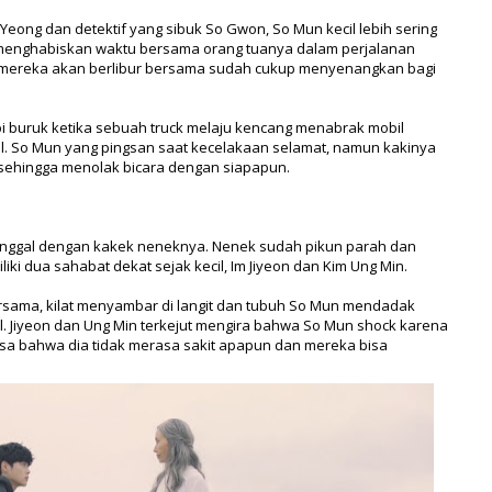
Yeong dan detektif yang sibuk So Gwon, So Mun kecil lebih sering
menghabiskan waktu bersama orang tuanya dalam perjalanan
i mereka akan berlibur bersama sudah cukup menyenangkan bagi
i buruk ketika sebuah truck melaju kencang menabrak mobil
. So Mun yang pingsan saat kecelakaan selamat, namun kakinya
sehingga menolak bicara dengan siapapun.
tinggal dengan kakek neneknya. Nenek sudah pikun parah dan
ki dua sahabat dekat sejak kecil, Im Jiyeon dan Kim Ung Min.
rsama, kilat menyambar di langit dan tubuh So Mun mendadak
. Jiyeon dan Ung Min terkejut mengira bahwa So Mun shock karena
asa bahwa dia tidak merasa sakit apapun dan mereka bisa