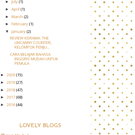
July
(1)
►
April
(1)
►
March
(2)
►
February
(1)
►
January
(2)
▼
REVIEW KDRAMA: THE
UNCANNY COUNTER,
KELOMPOK PENJU...
CARA BELAJAR BAHASA
INGGRIS MUDAH UNTUK
PEMULA
2020
(15)
►
2019
(27)
►
2018
(47)
►
2017
(68)
►
2016
(44)
►
LOVELY BLOGS