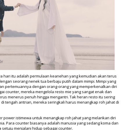
a hari itu adalah permulaan keanehan yang kemudian akan terus
dengan seorang nenek tua berbaju putih dalam mimpi. Mimpi yang
dengan pertemuannya dengan orang-orang yang memperkenalkan diri
gai counter, mereka mengelola resto mie yang sangat enak dan
terus menerus penuh hingga mengantri. Tak heran resto itu sering
i tengah antrian, mereka seringkali harus menangkap roh jahat di
r power istimewa untuk menangkap roh jahat yang melarikan diri
nia. Para counter biasanya adalah manusia yang sedang koma dan
setuju menjalani hidup sebagai counter.